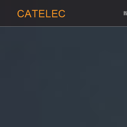
01
02
关于我们
产品服
公司概况
晶闸管模块
我们的使命
二极管模块
我们的愿景
整流桥模块
企业价值
联系我们