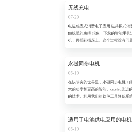
无线充电
07-29
电磁感应式消费电子应用 磁共振式消费电子应用 无线充电选择工具 通过采用无线充电而接
触线缆的束缚 想象一下您的智能手机没电了。您必须先找到充电线，然后连接上您的手
机，再插到插座上。这个过程没有问
与充电器不匹配时，就更加麻烦了。
电力从发射端传输到接收端，即可在
于无线充电器。 如今，越来越多
永磁同步电机
05-19
在快节奏的世界里，永磁同步电机[1
大的功率和更高的智能。catelec
的技术。利用我们的软件工具降低系统集
解决方案组合中，必能找到合适的产品
磁同步电机兼有感应电机和无刷直流
且定子上有绕组。不过，带有绕组的
适用于电池供电应用的电机
电机相似。在相同额定值下，永磁同
05-19
子功率用于产生磁场。如今，永磁同