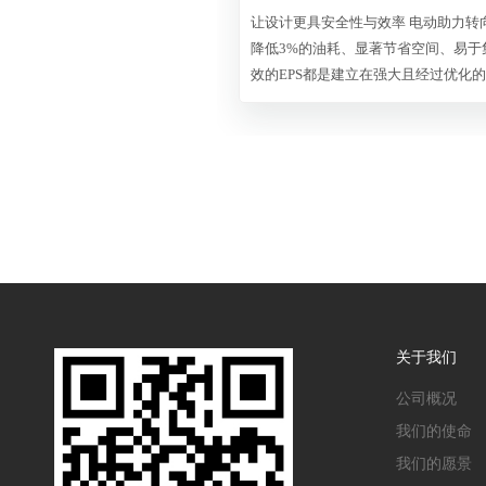
让设计更具安全性与效率 电动助力转向（EPS）能够为汽车和驾驶员带来诸多优势，比如
降低3%的油耗、显著节省空间、易
效的EPS都是建立在强大且经过优化
您的设计能够更好地节省燃油，降低排
须与能够与之可靠协作的组件一同设
关于我们
公司概况
我们的使命
我们的愿景