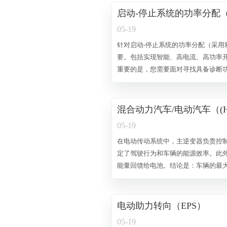
启动-停止系统的功率分配
05-19
针对启动-停止系统的功率分配（采
要。包括实现智能、高电流、高功率
重要的是，您需要面对寻找具备诊断功
优质产品系列恰好满足此需求。是什
括温度和电流检测。以及实现无老化
混合动力汽车/电动汽车（(H
05-19
在电动传动系统中，主逆变器负责控
定了驾驶行为和车辆的能源效率。此
能量回馈给电池。结论是：车辆的最大行程与
器的需求，CATELEC提供了丰富
体现了您正在寻找的解决方案中的高
何技术支持。 混合动力汽车/电动汽车（(H)EV）— 主逆变器系统图 系统优越性 完全符合汽
电动助力转向（EPS）
车行业质量要求的产品组
05-19