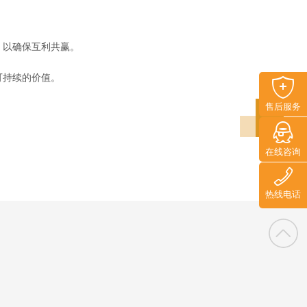
，以确保互利共赢。
可持续的价值。
售后服务
在线咨询
热线电话