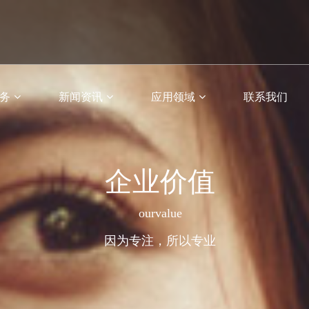
03
04
务
新闻资讯
应用领域
联系我们
应用领域
新闻动
汽车电子
企业新闻
企业价值
通讯
市场新闻
消费电子
ourvalue
工业应用
因为专注，所以专业
安全
应用方案