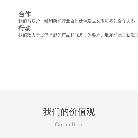
合作
我们与客户、经销商和行业合作伙伴建立长期可靠的合作关系
行动
我们致力于提供卓越的产品和服务，为客户、股东和员工创造
我们的价值观
---Our culture---