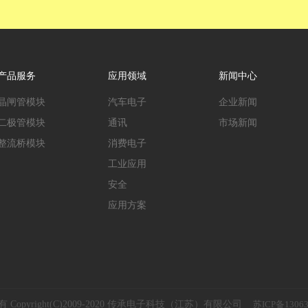
产品服务
应用领域
新闻中心
晶闸管模块
汽车电子
企业新闻
二极管模块
通讯
市场新闻
整流桥模块
消费电子
工业应用
安全
应用方案
 Copyright(C)2009-2020 传承电子科技（江苏）有限公司
苏ICP备13063